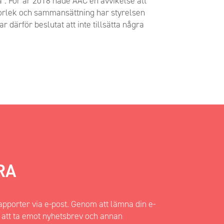
a”. För år 2018 hade AAC en avvikelse att
storlek och sammansättning har styrelsen
r därför beslutat att inte tillsätta några
RA
porter via e-post. Genom att lämna din e-
 att ta emot nyhetsbrev och annan