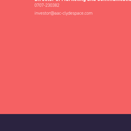
0707-230382
investor@aac-clydespace.com