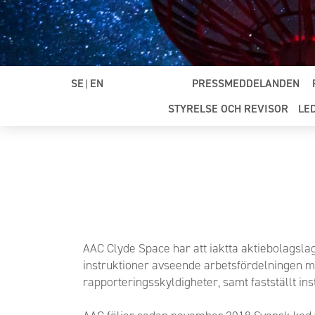
SE
EN
PRESSMEDDELANDEN
|
STYRELSE OCH REVISOR
LE
AAC Clyde Space
har att iaktta aktiebolagsla
instruktioner avseende arbetsfördelningen me
rapporteringsskyldigheter, samt fastställt i