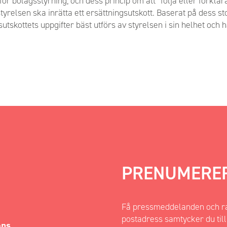
 bolagsstyrning, och dess princip om att ”följa eller förklar
tyrelsen ska inrätta ett ersättningsutskott. Baserat på dess 
tskottets uppgifter bäst utförs av styrelsen i sin helhet och ha
PRENUMERE
Få pressmeddelanden och rap
postadress samtycker du till
ons