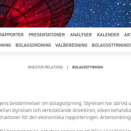
RAPPORTER
PRESENTATIONER
ANALYSER
KALENDER
AK
DNING
BOLAGSORDNING
VALBEREDNING
BOLAGSSTYRNING
INVESTOR RELATIONS
BOLAGSSTYRNING
gens bestämmelser om bolagsstyrning. Styrelsen har därvid upp
llan styrelsen och verkställande direktören, vilken behandl
nstruktioner för den ekonomiska rapporteringen. Arbetsordning