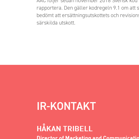
AAC följer sedan november 2018 Svensk kod för
rapportera. Den gäller kodregeln 9.1 om att s
bedömt att ersättningsutskottets och revisionsu
särskilda utskott.
IR-KONTAKT
HÅKAN TRIBELL
Director of Marketing and Communicati